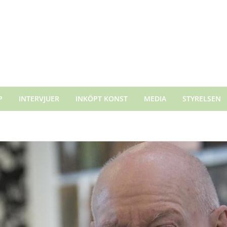
P
INTERVJUER
INKÖPT KONST
MEDIA
STYRELSEN